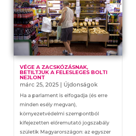
VÉGE A ZACSKÓZÁSNAK,
BETILTJUK A FELESLEGES BOLTI
NEJLONT
márc 25, 2025
|
Újdonságok
Ha a parlament is elfogadja (és erre
minden esély megvan),
környezetvédelmi szempontból
kifejezetten előremutató jogszabály
születik Magyarországon: az egyszer