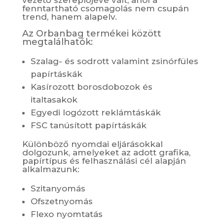
vezető szereplőjévé vált, ahol a
fenntartható csomagolás nem csupán
trend, hanem alapelv.
Az Orbanbag termékei között
megtalálhatók:
Szalag- és sodrott valamint zsinórfüles
papírtáskák
Kasírozott borosdobozok és
italtasakok
Egyedi logózott reklámtáskák
FSC tanúsított papírtáskák
Különböző nyomdai eljárásokkal
dolgozunk, amelyeket az adott grafika,
papírtípus és felhasználási cél alapján
alkalmazunk:
Szitanyomás
Ofszetnyomás
Flexo nyomtatás