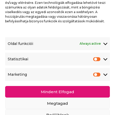
Péntek: 08:30-15:30
és/vagy elérésére. Ezen technológiák elfogadása lehetővé teszi
számunkra az olyan adatok feldolgozását, mint a böngészési
viselkedés vagy az egyedi azonosítók ezen a webhelyen. A
hozzájárulás megtagadása vagy visszavonása hátrányosan
befolyásolhatja bizonyos funkciók és szolgáltatások működését.
Oldal funkciói
Always active
Statisztikai
Statis
Cégadatok
Marketing
Marke
Általános Szerződési Feltételek
Adatkezelési tájékoztató
Kapcsolat
Mindent Elfogad
Az árváltoztatás jogát fenntartjuk. A weblapon felmerülő
Megtagad
esetleges hibás adatokért az Üzemeltető minden
felelősségét kizárja. A weboldalon szereplő minden
szöveges és képi információt szerzői jog véd.
Orbanbag.hu © 2020. Minden jog fenntartva. Orbán és
Beállítások