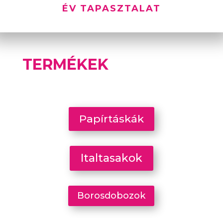
ÉV TAPASZTALAT
TERMÉKEK
Papírtáskák
Italtasakok
Borosdobozok