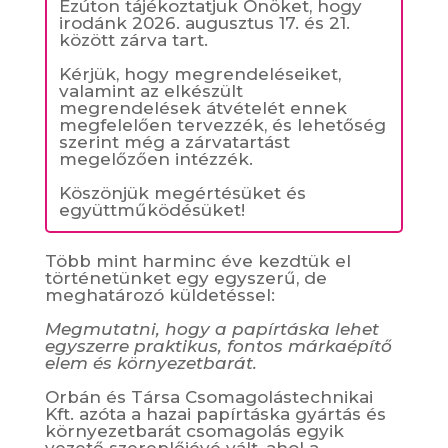
Ezúton tájékoztatjuk Önöket, hogy
irodánk 2026. augusztus 17. és 21.
között zárva tart.
Kérjük, hogy megrendeléseiket,
valamint az elkészült
megrendelések átvételét ennek
megfelelően tervezzék, és lehetőség
szerint még a zárvatartást
megelőzően intézzék.
Köszönjük megértésüket és
együttműködésüket!
Több mint harminc éve kezdtük el
történetünket egy egyszerű, de
meghatározó küldetéssel:
Megmutatni, hogy a papírtáska lehet
egyszerre praktikus, fontos márkaépítő
elem és környezetbarát.
Orbán és Társa Csomagolástechnikai
Kft. azóta a hazai papírtáska gyártás és
környezetbarát csomagolás egyik