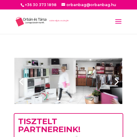
+36 30 373 1898
orbanbag@orbanbag.hu
TISZTELT
PARTNEREINK!