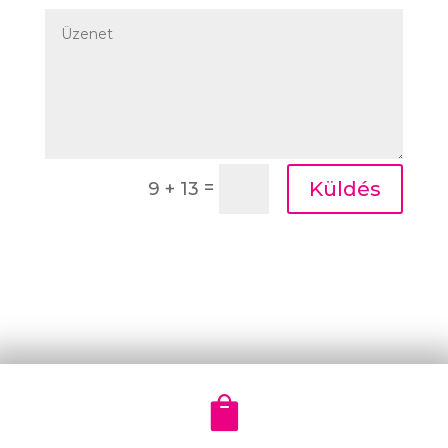
=
Küldés
9 + 13
