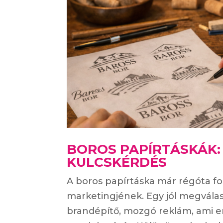
BOROS PAPÍRTÁSKÁK
KULCSKÉRDÉS
A boros papírtáska már régóta f
marketingjének. Egy jól megvál
brandépítő, mozgó reklám, ami er