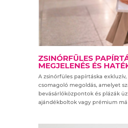
ZSINÓRFÜLES PAPÍRT
MEGJELENÉS ÉS HAT
A zsinórfüles papírtáska exkluzí
csomagoló megoldás, amelyet sz
bevásárlóközpontok és plázák üzle
ajándékboltok vagy prémium már