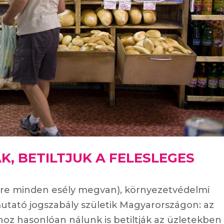
, BETILTJUK A FELESLEGES
erre minden esély megvan), környezetvédelmi
utató jogszabály születik Magyarországon: az
z hasonlóan nálunk is betiltják az üzletekben