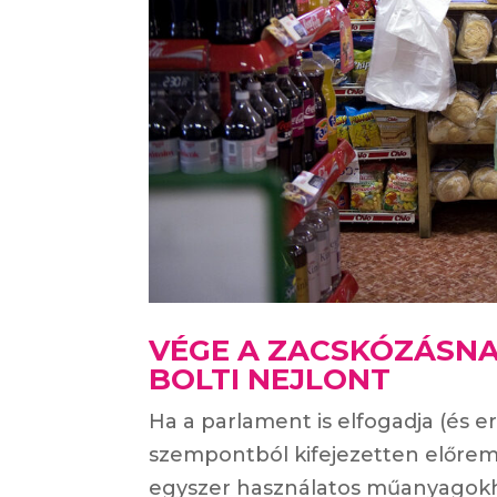
VÉGE A ZACSKÓZÁSNAK
BOLTI NEJLONT
Ha a parlament is elfogadja (és 
szempontból kifejezetten előrem
egyszer használatos műanyagokho