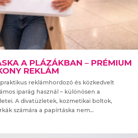
ÁSKA A PLÁZÁKBAN – PRÉMIUM
ÉKONY REKLÁM
v, praktikus reklámhordozó és közkedvelt
ámos iparág használ – különösen a
tei. A divatüzletek, kozmetikai boltok,
kák számára a papírtáska nem...