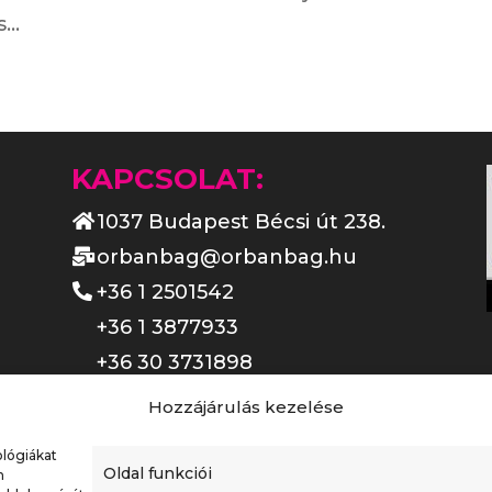
...
KAPCSOLAT:
1037 Budapest Bécsi út 238.
orbanbag@orbanbag.hu
+36 1 2501542
+36 1 3877933
+36 30 3731898
Nyitvatartás:
Hozzájárulás kezelése
Hétfő - Csütörtök: 08:30-16:30
ológiákat
Péntek: 08:30-15:30
Oldal funkciói
n