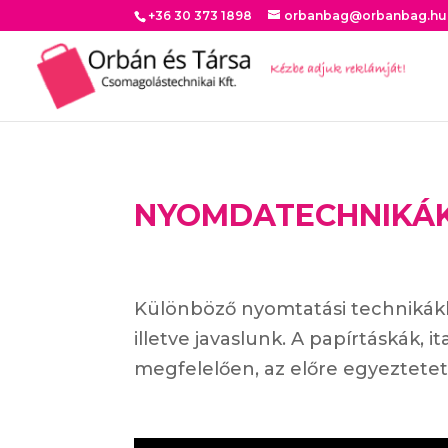
+36 30 373 1898
orbanbag@orbanbag.hu
NYOMDATECHNIKÁ
Különböző nyomtatási technikákka
illetve javaslunk. A papírtáskák,
megfelelően, az előre egyeztetett 