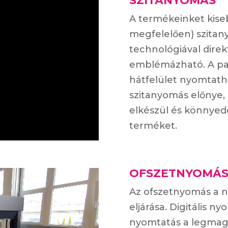
SZITANYOMÁS
A termékeinket kiseb
megfelelően) szitan
technológiával direk
emblémázható. A papí
hátfelület nyomtatha
szitanyomás előnye, 
elkészül és könnyedén
terméket.
OFSZETNYOMÁ
Az ofszetnyomás a n
eljárása. Digitális n
nyomtatás a legmag