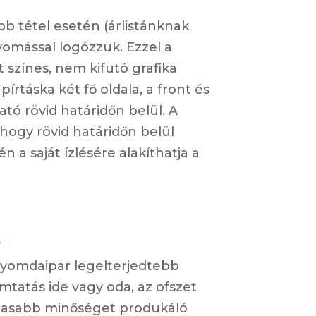
b tétel esetén (árlistánknak
yomással logózzuk. Ezzel a
t színes, nem kifutó grafika
rtáska két fő oldala, a front és
tó rövid határidőn belül. A
hogy rövid határidőn belül
 a saját ízlésére alakíthatja a
S
yomdaipar legelterjedtebb
yomtatás ide vagy oda, az ofszet
asabb minőséget produkáló