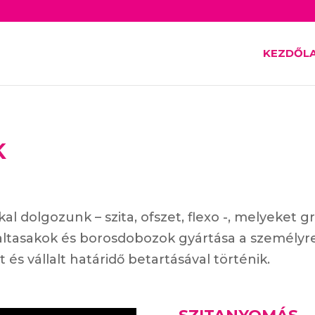
KEZDŐL
K
l dolgozunk – szita, ofszet, flexo -, melyeket g
 italtasakok és borosdobozok gyártása a személyr
és vállalt határidő betartásával történik.