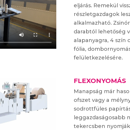
eljárás. Remekül vis
részletgazdagok lesz
alkalmazható. Zsinór
darabtól lehetőség v
alapanyagra, 4 szín 
fólia, dombornyomás 
felületkezelésére.
FLEXONYOMÁS
Manapság már hason
ofszet vagy a mélyny
sodrottfüles papírt
leggazdaságosabb ny
tekercsben nyomják,