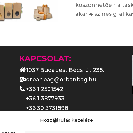
köszönhetően a tásk
akár 4 színes grafikáv
KAPCSOLAT:
1037 Budapest Bécsi út 238.
orbanbag@orbanbag.hu
+36 1 2501542
+36 1 3877933
+36 30 3731898
Nyitvatartás:
Hozzájárulás kezelése
Hétfő - Csütörtök: 08:30-16:30