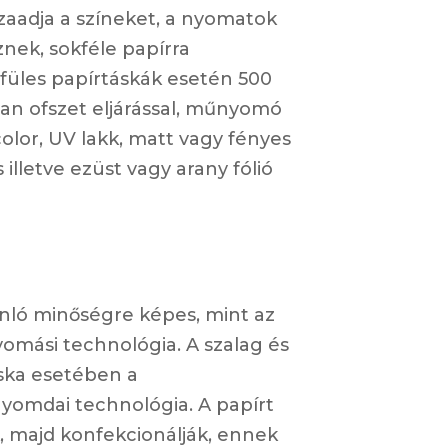
szaadja a színeket, a nyomatok
nek, sokféle papírra
füles papírtáskák esetén 500
an ofszet eljárással, műnyomó
color, UV lakk, matt vagy fényes
illetve ezüst vagy arany fólió
ló minőségre képes, mint az
omási technológia. A szalag és
áska esetében a
omdai technológia. A papírt
 majd konfekcionálják, ennek