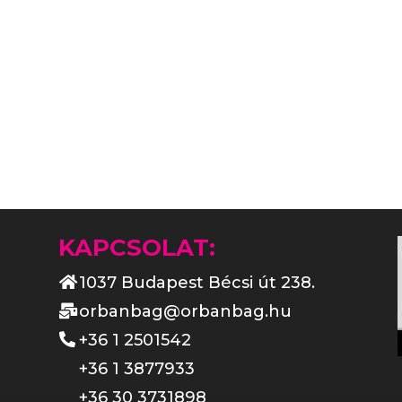
KAPCSOLAT:
1037 Budapest Bécsi út 238.
orbanbag@orbanbag.hu
+36 1 2501542
+36 1 3877933
+36 30 3731898