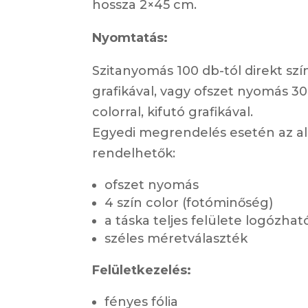
hossza 2×45 cm.
Nyomtatás:
Szitanyomás 100 db-tól direkt szí
grafikával, vagy ofszet nyomás 30
colorral, kifutó grafikával.
Egyedi megrendelés esetén az al
rendelhetők:
ofszet nyomás
4 szín color (fotóminőség)
a táska teljes felülete logózhat
széles méretválaszték
Felületkezelés:
fényes fólia