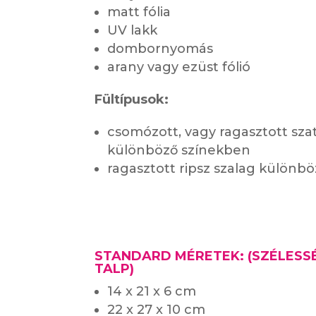
matt fólia
UV lakk
dombornyomás
arany vagy ezüst fólió
Fültípusok:
csomózott, vagy ragasztott sza
különböző színekben
ragasztott ripsz szalag különb
STANDARD MÉRETEK: (SZÉLESS
TALP)
14 x 21 x 6 cm
22 x 27 x 10 cm