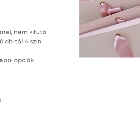
nnel, nem kifutó
0 db-tól 4 szín
ábbi opciók
ó