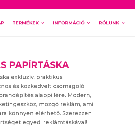
AP
TERMÉKEK
INFORMÁCIÓ
RÓLUNK
S PAPÍRTÁSKA
ska exkluzív, praktikus
znos és közkedvelt csomagoló
brandépítés alappillére. Modern,
ketingeszköz, mozgó reklám, ami
ra könnyen elérhető. Szerezzen
tséget egyedi reklámtáskával!