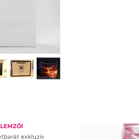
LLEMZŐI
etbarát exkluzív