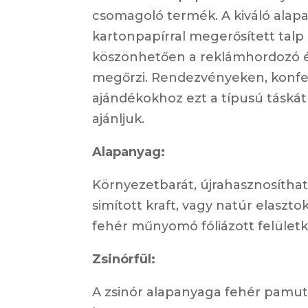
csomagoló termék. A kiváló alap
kartonpapírral megerősített talp é
köszönhetően a reklámhordozó é
megőrzi. Rendezvényeken, konfe
ajándékokhoz ezt a típusú táskát
ajánljuk.
Alapanyag:
Környezetbarát, újrahasznosíthat
simított kraft, vagy natúr elaszto
fehér műnyomó fóliázott felületk
Zsinórfül:
A zsinór alapanyaga fehér pamut 