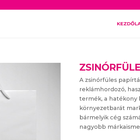
KEZDŐL
ZSINÓRFÜLE
A zsinórfüles papírtá
reklámhordozó, has
termék, a hatékony 
környezetbarát mar
bármelyik cég számá
nagyobb márkaismer