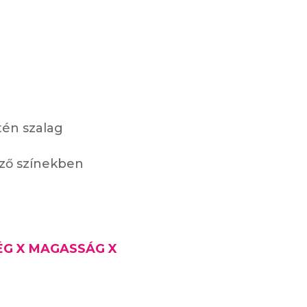
tén szalag
öző színekben
ÉG X MAGASSÁG X