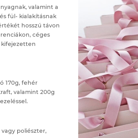
anyagnak, valamint a
s fül- kialakításnak
rtékét hosszú távon
renciákon, céges
 kifejezetten
ó 170g, fehér
kraft, valamint 200g
ezeléssel.
vagy poliészter,